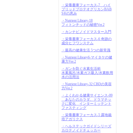
・栄養書庫フォーカス-7 ハイ
ブリッドプロテオグリカンBAB
S®の恵み
・Nutrient Library-18
フィトンチッドの秘密Ver.2
・カンナビノイドマスター入門
・栄養書庫フォーカス-6 奇跡の
成分ヒフワンステム
・最高の健康生活 5つの新常識
・Nutrient Library6-マイタケの健
康力Ver.2
・ガンを防ぐ水素生活術
水素風呂/水素ガス吸入/水素飲用
水の活用法
・Nutrient Library-32 CBDの美容
力Ver.2
・よくわかる健康サイエンス-09
あなたのカラダ、ドラマチッ
クに変化 インターミッテント
ファスティング
・栄養書庫フォーカス-5 露地栽
培アガリクス
・ヘルステックガイドシリーズ
カロテノイドチェッカー