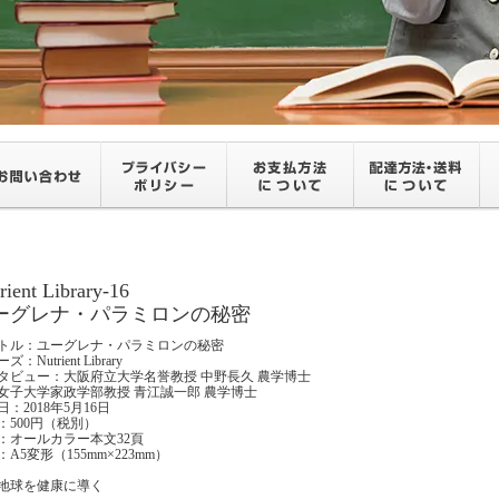
rient Library-16
ーグレナ・パラミロンの秘密
トル：ユーグレナ・パラミロンの秘密
：Nutrient Library
タビュー：大阪府立大学名誉教授 中野長久 農学博士
女子大学家政学部教授 青江誠一郎 農学博士
：2018年5月16日
：500円（税別）
：オールカラー本文32頁
A5変形（155mm×223mm）
地球を健康に導く