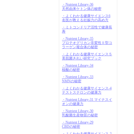
・Nutrient Library-36
天然由来ケトン体の秘密
・よくわかる健康サイエンス6
名医が教える妊娠力の高め方
・ミトコンドリア活性で健康長
寿
・Nutrient Library-35
プロテオグリカン非変性Ⅱ型コ
ラーゲン複合体の秘密
・よくわかる健康サイエンス５
美肌菌きれい研究ブック
・Nutrient Library-34
核酸の秘密
・Nutrient Library-33
NMNの秘密
・よくわかる健康サイエンス-4
テストステロンの健康力
・Nutrient Library-31 マイナスイ
オンの健康力
・Nutrient Library-30
乳酸菌生産物質の秘密
・Nutrient Library-29
CBDの秘密
・よくわかる健康サイエンス-2