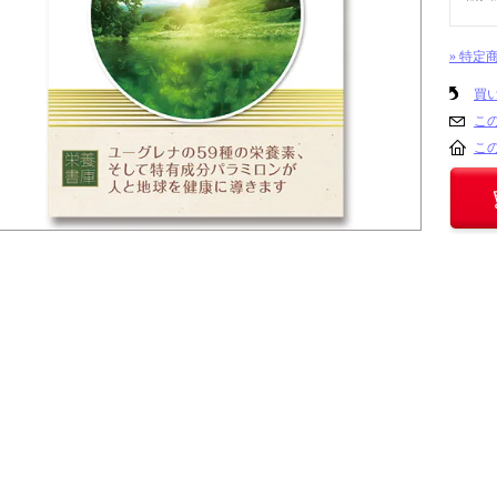
» 特定
買
こ
こ