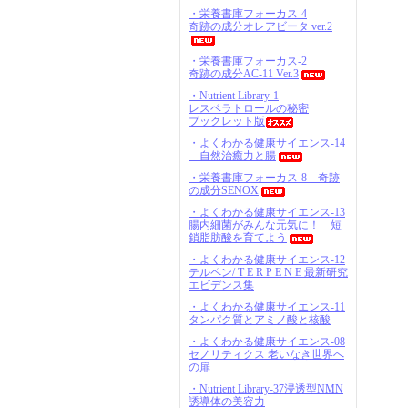
・栄養書庫フォーカス-4
奇跡の成分オレアビータ ver.2
・栄養書庫フォーカス-2
奇跡の成分AC-11 Ver.3
・Nutrient Library-1
レスベラトロールの秘密
ブックレット版
・よくわかる健康サイエンス-14
自然治癒力と腸
・栄養書庫フォーカス-8 奇跡
の成分SENOX
・よくわかる健康サイエンス-13
腸内細菌がみんな元気に！ 短
鎖脂肪酸を育てよう
・よくわかる健康サイエンス-12
テルペン/ T E R P E N E 最新研究
エビデンス集
・よくわかる健康サイエンス-11
タンパク質とアミノ酸と核酸
・よくわかる健康サイエンス-08
セノリティクス 老いなき世界へ
の扉
・Nutrient Library-37浸透型NMN
誘導体の美容力