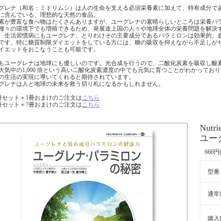
グレナ（和名：ミドリムシ）は人の生命を支える必須栄養素に加えて、特有成分であ
に含んでいる、理想的な天然の食品。
素が豊富な食べ物はたくさんありますが、ユーグレナの素晴らしいところは栄養バ
種々の環境下でも増殖できるため、発展途上国の人々や地球全体の栄養問題を解決
、生活習慣病にもユーグレナ、とりわけその主要成分であるパラミロンは効果的。
です。特に糖質制限ダイエットをしている方には、糖の吸収を抑えながら不足しが
イエットをおこなうことも可能です。
もユーグレナは地球にも優しいのです。光合成を行うので、二酸化炭素を吸収し酸
大気中の1,000 倍という高い二酸化炭素濃度の中でも元気に育つことがわかって
の生活の実現に導いてくれると期待されています。
グレナは人と地球の未来を救う切り札になるかもしれません。
0冊セット＋1冊おまけのご注文は
こちら
0冊セット＋7冊おまけのご注文は
こちら
Nutri
ユー
660円
型番
通常
購入