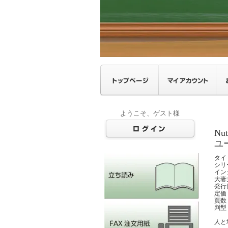
ようこそ、ゲスト様
Nut
ユ
タイ
シリーズ
イン
大妻
発行日
定価
頁数
判型：
人と