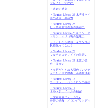
フレイルってなに?
・水素の効力
・Nutrient Library-28 水溶性ケイ
素の健康・美容力
・Nutrient Library-25
ヒト幹細胞培養液の美容力
・Nutrient Library-26 キチン・キ
トサン・オリゴ糖の健康力
・よくわかる健康サイエンス-1
抗糖化ってなに？
・Nutrient Library-24
マルチカロテノイドの健康力
・Nutrient Library-21 水素の美
容・健康力
・女医がすすめる初めてのメデ
ィカルアロマ教本 基本精油40
・Nutrient Library-16
ユーグレナ・パラミロンの秘密
・Nutrient Library-14
ミルトジェノールの秘密
・栄養書庫フォーカス-3
奇跡の成分 メロングリソディ
ン