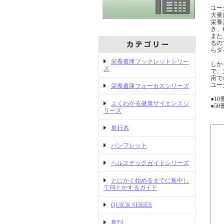
ユー
大量
栄養
き、
また
るの
らダ
栄養書庫ブックレットシリー
しか
ズ
で、
宙で
ユー
栄養書庫フォーカスシリーズ
●1
よくわかる健康サイエンスシ
●5
リーズ
単行本
パンフレット
ヘルステックガイドシリーズ
とにかく始めるまでに集中し
て何とかするガイド
QUICK SERIES
新刊