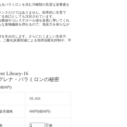
るパラミロンを含む59種類の良質な栄養素を
ランスだけではありません。効率的に生育で
する糸口としても注目されています。
血糖値やコレステロール値を改善に導いてくれ
ちな食物繊維を摂れるので、免疫力を保ちなが
素を生み出します。さらにたくましい生命力
おり、二酸化炭素削減による地球温暖化抑制や、宇
ent Library-16
グレナ・パラミロンの秘密
(税60円)
NL-016
販売価格
660円(税60円)
数
冊