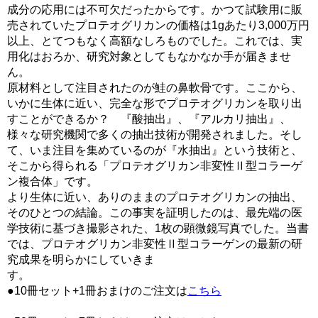
成分の応用には不可欠だったからです。かつて試験用に販
売されていたプロテオグリカンの価格は1gあたり3,000万円
以上、とてつもなく高額なしろものでした。これでは、実
用化はおろか、研究対象としてもなかなか手が届きませ
ん。
原材料として注目されたのが鮭の鼻軟骨です。ここから、
いかに生体に近い、完全な形でプロテオグリカンを取り出
すことができるか？ 『酸抽出』、『アルカリ抽出』、
様々な研究機関で多くの抽出技術が開発されました。そし
て、いま注目を集めているのが『水抽出』という技術と、
そこから得られる「プロテオグリカン非変性Ⅱ型コラーゲ
ン複合体」です。
より生体に近い、ありのままのプロテオグリカンの抽出、
そのひとつの結論。この事実を証明したのは、最先端の医
学技術に基づき撮影された、1枚の顕微鏡写真でした。当書
では、プロテオグリカン非変性Ⅱ型コラーゲンの最新の研
究成果を明らかにしていきま
●10冊セット+1冊おまけのご注文は
こちら