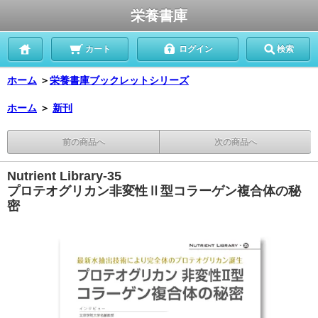
栄養書庫
カート
ログイン
検索
ホーム
＞
栄養書庫ブックレットシリーズ
ホーム
＞
新刊
前の商品へ
次の商品へ
Nutrient Library-35
プロテオグリカン非変性Ⅱ型コラーゲン複合体の秘
密