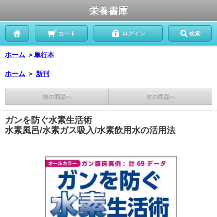
栄養書庫
カート
ログイン
検索
ホーム
＞
単行本
ホーム
＞
新刊
前の商品へ
次の商品へ
ガンを防ぐ水素生活術
水素風呂/水素ガス吸入/水素飲用水の活用法