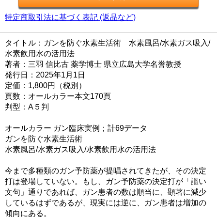
特定商取引法に基づく表記 (返品など)
タイトル：ガンを防ぐ水素生活術 水素風呂/水素ガス吸入/
水素飲用水の活用法
著者：三羽 信比古 薬学博士 県立広島大学名誉教授
発行日：2025年1月1日
定価：1,800円（税別）
頁数：オールカラー本文170頁
判型：A５判
オールカラー ガン臨床実例；計69データ
ガンを防ぐ水素生活術
水素風呂/水素ガス吸入/水素飲用水の活用法
今まで多種類のガン予防薬が提唱されてきたが、その決定
打は登場していない。もし、ガン予防薬の決定打が「謳い
文句」通りであれば、ガン患者の数は順当に、顕著に減少
しているはずであるが、現実には逆に、ガン患者は増加の
傾向にある。