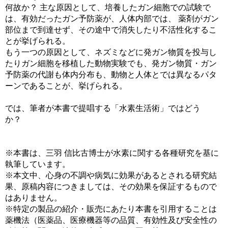
何故か？ 主な原因として、培養したガン細胞での試験で
は、有効だったガン予防薬が、人体内部では、 薬剤がガン
部位まで到達せず、その途中で消失したり不活性化するこ
とが挙げられる。
もう一つの原因として、ネズミなどに発ガン物質を投与し
たりガン細胞を移植した動物実験でも、発ガン物質・ガン
予防薬の代謝も体内分布も、動物と人体とでは異なるパタ
ーンであることが、挙げられる。
では、筆者が本書で提唱する「水素生活術」ではどう
か
※本書は、三羽 信比古博士が水素に関する各種研究を基に
執筆しています。
※本文中、心身の不調や病気に効果があるとされる研究結
果、原稿内容につきましては、その効果を保証するもので
はありません。
※特定の製品の紹介・販売にあたり本書を引用することは
薬機法（医薬品、医療機器等の品質、有効性及び安全性の