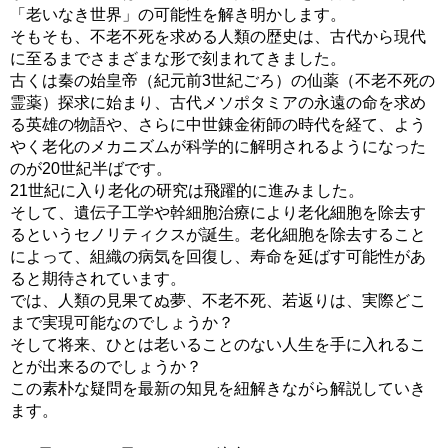
「老いなき世界」の可能性を解き明かします。
そもそも、不老不死を求める人類の歴史は、古代から現代
に至るまでさまざまな形で刻まれてきました。
古くは秦の始皇帝（紀元前3世紀ごろ）の仙薬（不老不死の
霊薬）探求に始まり、古代メソポタミアの永遠の命を求め
る英雄の物語や、さらに中世錬金術師の時代を経て、よう
やく老化のメカニズムが科学的に解明されるようになった
のが20世紀半ばです。
21世紀に入り老化の研究は飛躍的に進みました。
そして、遺伝子工学や幹細胞治療により老化細胞を除去す
るというセノリティクスが誕生。老化細胞を除去すること
によって、組織の病気を回復し、寿命を延ばす可能性があ
ると期待されています。
では、人類の見果てぬ夢、不老不死、若返りは、実際どこ
まで実現可能なのでしょうか？
そして将来、ひとは老いることのない人生を手に入れるこ
とが出来るのでしょうか？
この素朴な疑問を最新の知見を紐解きながら解説していき
ます。