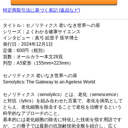
特定商取引法に基づく表記 (返品など)
タイトル：セノリティクス 老いなき世界への扉
シリーズ：よくわかる健康サイエンス
インタビュー：真弓 絵里子 医学博士
発行日：2024年12月1日
定価：600円（税別）
頁数：オールカラー本文28頁
判型：A5変形（155mm×223mm）
セノリティクス 老いなき世界への扉
Senolytics: The Gateway to an Ageless World
セノリティクス（senolytics）とは、老化（senescence）
と対抗（lytics）を組み合わせた言葉で、老化を病気として
とらえ、老化細胞を除去することで老化を治療するという
科学的なアプローチのこと。
基本的には老化細胞の除去に特化した技術を指す用語です
が、この冊子では最新の抗加齢技術全般を紹介し、広く