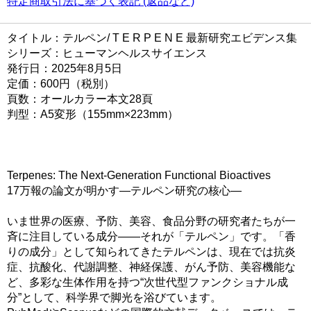
特定商取引法に基づく表記 (返品など)
タイトル：テルペン/ T E R P E N E 最新研究エビデンス集
シリーズ：ヒューマンヘルスサイエンス
発行日：2025年8月5日
定価：600円（税別）
頁数：オールカラー本文28頁
判型：A5変形（155mm×223mm）
Terpenes: The Next-Generation Functional Bioactives
17万報の論文が明かす―テルペン研究の核心―
いま世界の医療、予防、美容、食品分野の研究者たちが一
斉に注目している成分――それが「テルペン」です。「香
りの成分」として知られてきたテルペンは、現在では抗炎
症、抗酸化、代謝調整、神経保護、がん予防、美容機能な
ど、多彩な生体作用を持つ“次世代型ファンクショナル成
分”として、科学界で脚光を浴びています。