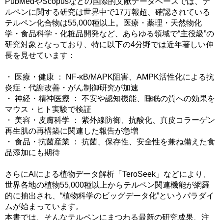
PubMedやScopusなどの国際的文献データベースでは、テ
ルペンに関する研究は世界中で17万報超、確認されている
テルペン化合物は55,000種以上。医療・薬理・天然物化
学・食品科学・化粧品開発など、あらゆる領域で“主役級”の
研究対象となっており、特に以下の4分野では近年著しい伸
長を見せています：
・ 医療・健康 ： NF-κB/MAPK阻害、AMPK活性化による抗
炎症・代謝改善・がん制御研究が加速
・ 神経・精神医療 ： 不安や認知機能、睡眠の質への効果を
マウス・ヒト実験で検証
・ 美容・皮膚科学 ： 紫外線防御、抗酸化、真皮コラーゲン
再生肌の再構築に関連した報告が急増
・ 食品・抗菌産業 ： 抗菌、保存性、安全性を兼ね備えた食
品添加にも期待
さらにAIによる植物データ解析「TeroSeek」などにより、
世界各地の植物55,000種以上からテルペン関連機能が網羅
的に抽出され、“植物科学のビッグデータ化”というパラダイ
ムが始まっています。
本書では、そんなテルペンにまつわる最新の研究成果、注