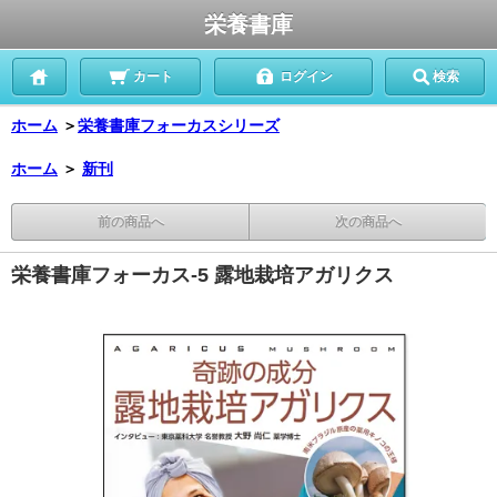
栄養書庫
カート
ログイン
検索
ホーム
＞
栄養書庫フォーカスシリーズ
ホーム
＞
新刊
前の商品へ
次の商品へ
栄養書庫フォーカス-5 露地栽培アガリクス