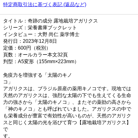
特定商取引法に基づく表記 (返品など)
タイトル：奇跡の成分 露地栽培アガリクス
シリーズ：栄養書庫ブックレット
インタビュー：大野 尚仁 薬学博士
発行日：2023年12月8日
定価：600円（税別）
頁数：オールカラー本文32頁
判型：A5変形（155mm×223mm）
免疫力を増強する「太陽のキノ
コ
アガリクスは、ブラジル原産の薬用キノコです。現地では
天然のアガリクスは、強烈な太陽の下でも生えてくる生命
力の強さから「太陽のキノコ」、またその薬効の高さから
「神のキノコ」とも呼ばれていました。アガリクスの中で
も栄養成分が豊富で有効性が高いものが、天然のアガリク
スと同じく太陽の光を浴びて育つ【露地栽培アガリクス】
で
す