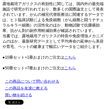
露地栽培アガリクスの有効性に関しては、国内外の最先端
施設で研究が行われており、数多くの国際論文として発表
されています。がんの補完代替医療法に関連するデータで
は、ヒト臨床試験による免疫細胞（がん細胞と闘うナチュ
ラルキラー細胞）の活性化のほか、動物試験で抗腫瘍効
果、抗がん剤の副作用軽減効果が確認されています。
当書では、露地栽培アガリクスの特長や免疫増強メカニズ
ムのほか、最新研究データとして平均寿命の延伸から美容
や育毛、ペットの健康まで幅広いデータをご紹介します。
●10冊セット+1冊おまけのご注文は
こちら
●50冊セット+7冊おまけのご注文は
こちら
この商品について問い合わせる
この商品を友達に教える
買い物を続ける