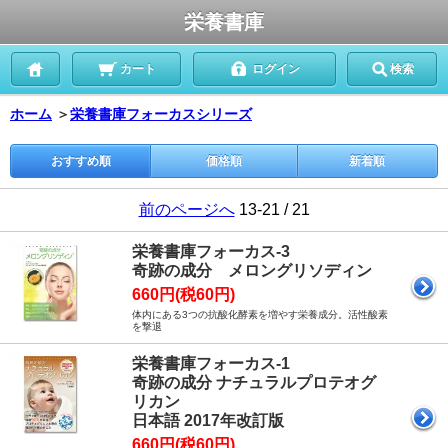
栄養書庫
カート
ログイン
検索
ホーム
＞
栄養書庫フォーカスシリーズ
おすすめ順
価格順
新着順
前のページへ
13-21 / 21
栄養書庫フォーカス-3
奇跡の成分 メロングリソディン
660円(税60円)
体内にある3つの抗酸化酵素を増やす栄養成分。活性酸素
を撃退
栄養書庫フォーカス-1
奇跡の成分 ナチュラルプロテオグ
リカン
日本語 2017年改訂版
660円(税60円)